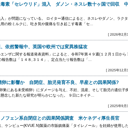
止毒素「セレウリド」混入 ダノン・ネスレ数十ヶ国で回収 
入」が問題になっている。 ロイター通信によると、ネスレやダノン、ラク
用の粉ミルクに、吐き気や腹痛を引き起こす毒素「セ...
[ 2026年2月
週、依然警報中、英国や欧州では変異株猛攻
エンザに関する報道発表資料」によると、令和7年第４９週(１２月１日から
報告数は「１４８,３１４」、定点当たり報告数は「...
[ 2025年12月
精卵に影響か 自閉症、胎児発育不良、早産との因果関係?
の卵巣にある未受精卵）にダメージを与え、不妊、流産、そして胎児の遺伝子
懸念した新たな研究が明らかになった。 ９日にネイチ...
[ 2025年9月
ミノフェン系自閉症との因果関係調査 米ケネディ厚生長官
、ケンビュー(KVUE.N)製薬の市販鎮痛薬「タイレノール」を妊婦が使用し