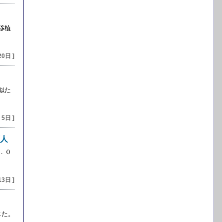
移植
20日 ]
似た
 5日 ]
万人
．０
13日 ]
じた。