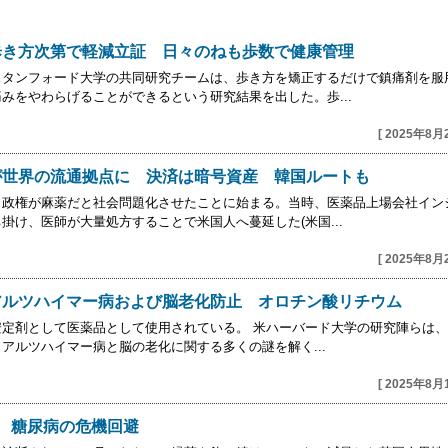
歩き方次第で軽減立証 日々のねも歩数で健康管理
スタンフォード大学の共同研究チームは、歩き方を矯正するだけで鎮痛剤を服
みをやわらげることができるという研究結果を出した。歩...
[ 2025年8月
が世界の流通拠点に 決済は暗号資産 韓国ルートも
１政権が麻薬だと社会問題化させたことに始まる。当時、医薬品上場会社イン
掛け、医師が大量処方することで米国人へ蔓延した(米国...
[ 2025年8月
アルツハイマー病および脳老化防止 オロチン酸リチウム
定剤として医薬品として使用されている。 米ハーバード大学の研究陣らは、
アルツハイマー病と脳の老化に関する多くの謎を解く...
[ 2025年8月
 糖尿病の危機回避