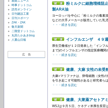
産経ニュース
粉ミルクに細胞増殖阻
時事ドットコム
製ARA油
読売オンライン
日刊建設工業
ヨーロッパを中心に「粉ミルクの毒素混
日刊スポーツ
などの大手メーカーが販売していた乳児
ZAK・ZAK
・・・続きを読む
敬天新聞
二階堂ドットコム
丸田たかあきblog
インフルエンザ ４９
八重山日報
厚生労働省が１２日発表した「インフル
まで)のインフルエンザの指定医療機関の
広 告
・・・続きを読む
健康、大麻 女性の未受
大麻=マリファナは、卵母細胞（女性
を引き起こす可能性があると研究者らは
・・・続きを読む
健康、大衆薬アセトア
WSJは９月５日、ケネディ米厚生長官は