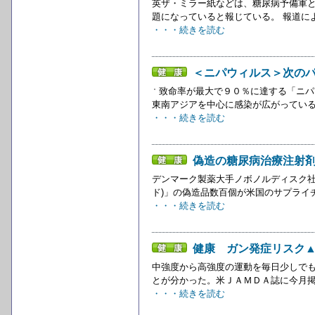
英ザ・ミラー紙などは、糖尿病予備軍
題になっていると報じている。 報道に
・・・続きを読む
＜ニパウィルス＞次の
致命率が最大で９０％に達する「ニパ
東南アジアを中心に感染が広がっている
・・・続きを読む
偽造の糖尿病治療注射
デンマーク製薬大手ノボノルディスク社
ド)」の偽造品数百個が米国のサプライチ
・・・続きを読む
健康 ガン発症リスク
中強度から高強度の運動を毎日少しで
とが分かった。米ＪＡＭＤＡ誌に今月掲
・・・続きを読む