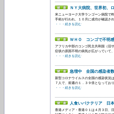
ＮＹ大病院、世界初、
米ニューヨーク大学ランゴーン病院で
手術が行われ、１０月に成功が確認され
・・・続きを読む
ＷＨＯ コンゴで不明
アフリカ中部のコンゴ民主共和国（旧
症状の原因不明の病気が広がっていて、
・・・続きを読む
急増中 全国の感染者数
新型コロナウイルスの全国の感染状況は
７人で、前週の１．３９倍となっており、
・・・続きを読む
人食いバクテリア 日
香港メディア・香港０１は４月３日、