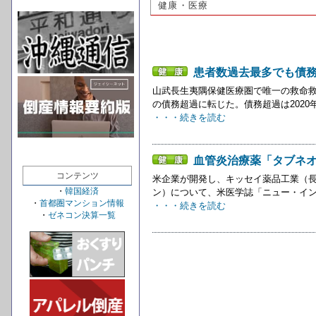
健康・医療
患者数過去最多でも債
山武長生夷隅保健医療圏で唯一の救命救急
の債務超過に転じた。債務超過は2020年
・・・続きを読む
血管炎治療薬「タブネオ
コンテンツ
米企業が開発し、キッセイ薬品工業（
・
韓国経済
ン）について、米医学誌「ニュー・イン
・
首都圏マンション情報
・・・続きを読む
・
ゼネコン決算一覧