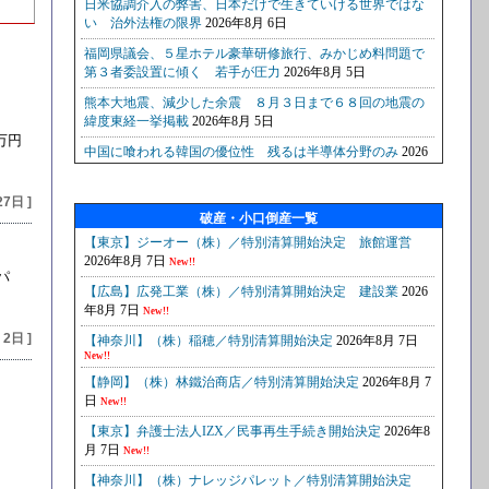
万円
27日 ]
破産・小口倒産一覧
パ
 2日 ]