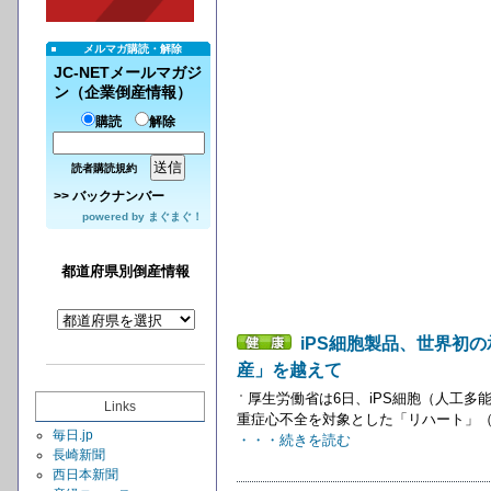
メルマガ購読・解除
JC-NETメールマガジ
ン（企業倒産情報）
購読
解除
読者購読規約
>>
バックナンバー
powered by
まぐまぐ！
都道府県別倒産情報
iPS細胞製品、世界初
産」を越えて
厚生労働省は6日、iPS細胞（人工
Links
重症心不全を対象とした「リハート」（
毎日.jp
・・・続きを読む
長崎新聞
西日本新聞