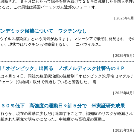
と診断され、９ヶ月にわたって緑茶を飲み続けて２５キロ減量した英国人男性
よると、この男性は英国バーミンガム近郊のフォー・オ...
[ 2025年6月
パンデミック候補について ワクチンなし
ウイルス感染症」という病気があります。マレーシアで最初に発見され、そ
が、現状ではワクチンも治療薬もない。 ニパウイルス...
[ 2025年5月
剤「オゼンピック」出回る ノボノルディスク社警告のＨＰ
は４月１４日、同社の糖尿病治療の注射剤「オゼンピック(化学名セマグルチ
ェーン（供給網）以外で流通していると警告した。 需...
[ 2025年4月
▲３０％低下 高強度の運動日々計５分で 米実証研究成果
も行うか、現在の運動に少しだけ追加することで、認知症のリスクが軽減され
載された研究で明らかになった。中強度から高強度の運動...
[ 2025年3月