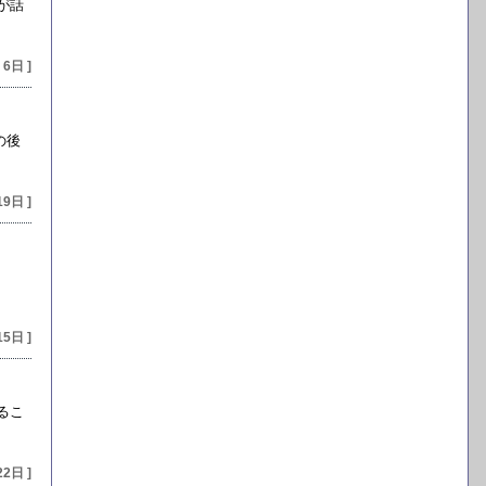
が話
 6日 ]
の後
19日 ]
15日 ]
るこ
22日 ]