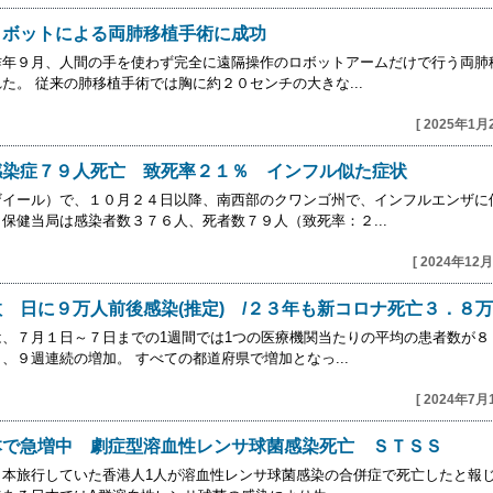
ロボットによる両肺移植手術に成功
昨年９月、人間の手を使わず完全に遠隔操作のロボットアームだけで行う両肺
た。 従来の肺移植手術では胸に約２０センチの大きな...
[ 2025年1月
感染症７９人死亡 致死率２１％ インフル似た症状
ザイール）で、１０月２４日以降、南西部のクワンゴ州で、インフルエンザに
保健当局は感染者数３７６人、死者数７９人（致死率：２...
[ 2024年12月
 日に９万人前後感染(推定) /２３年も新コロナ死亡３．８
、７月１日～７日までの1週間では1つの医療機関当たりの平均の患者数が８
９週連続の増加。 すべての都道府県で増加となっ...
[ 2024年7月
本で急増中 劇症型溶血性レンサ球菌感染死亡 ＳＴＳＳ
日本旅行していた香港人1人が溶血性レンサ球菌感染の合併症で死亡したと報