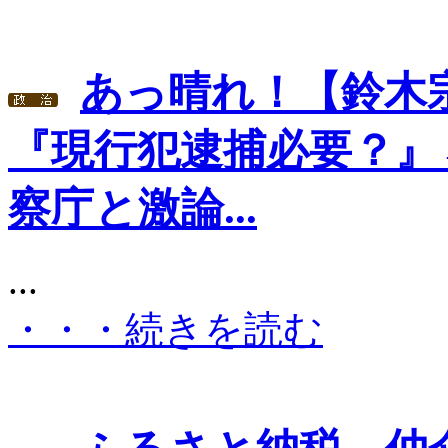
あっ晴れ！【鈴木
『現行犯逮捕必要？』
察庁と激論...
...
・・・続きを読む