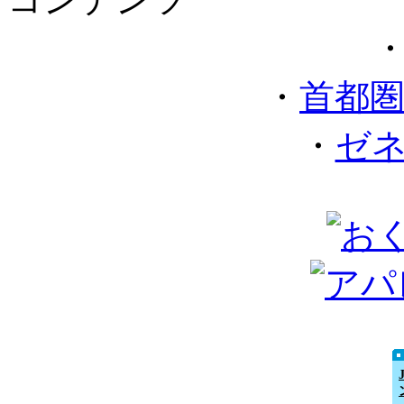
・
首都
・
ゼ