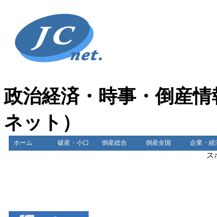
政治経済・時事・倒産情
ネット）
ホーム
破産・小口
倒産総合
倒産全国
企業・経
ス