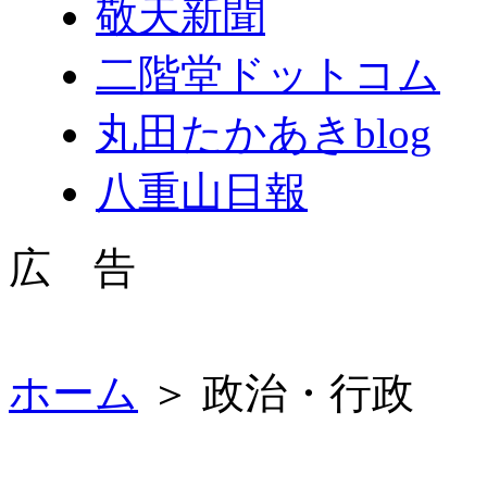
敬天新聞
二階堂ドットコム
丸田たかあきblog
八重山日報
広 告
ホーム
＞ 政治・行政